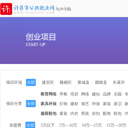
项目区域
全部
建安区
魏都区
襄城县
鄢陵县
长葛市
教育网络
早教
培训
网络
建站
品牌
乐园
项目分类
全部
家具环保
灯饰
建材
墙艺
环保
家装
厨卫
服装鞋包
童装
内衣
男装
折扣
配饰
鞋包
加盟费
全部
5万以下
5万—10万
10万—15万
15万—20万