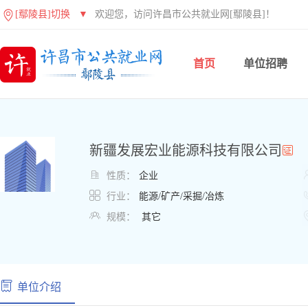
[鄢陵县]切换
▼
欢迎您，访问许昌市公共就业网[鄢陵县]！
首页
单位招聘
新疆发展宏业能源科技有限公司

性质：
企业

行业：
能源/矿产/采掘/冶炼

规模：
其它
单位介绍