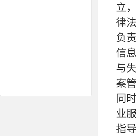
立
律
负
信
与
案
同
业
指