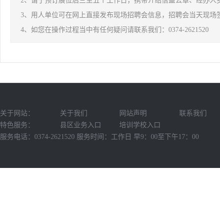
2、请于预订展位后三至五个工作日，携带介绍信盖公章、经办人
3、用人单位可在网上直接发布现场招聘会信息，招聘会当天现场
4、如您在操作过程当中有任何疑问请联系我们：0374-2621520
关于网站：
关于我们
网站声明
联系我们
特色服务：
县区业务入口
培训学校入口
服务电话：0374-2621520 服务时间：工作日 早9：00至下午17：00