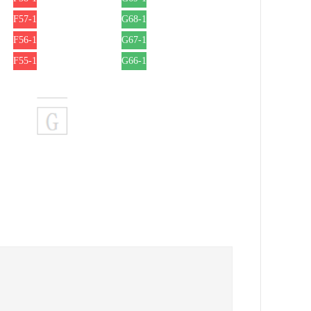
F57-1
G68-1
F56-1
G67-1
F55-1
G66-1