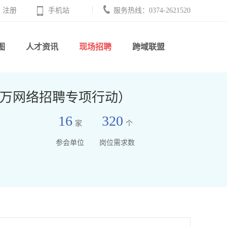
注册
手机站
服务热线：0374-2621520
图
人才资讯
现场招聘
跨域联盟
日千万网络招聘专项行动）
16
320
家
个
参会单位
岗位需求数