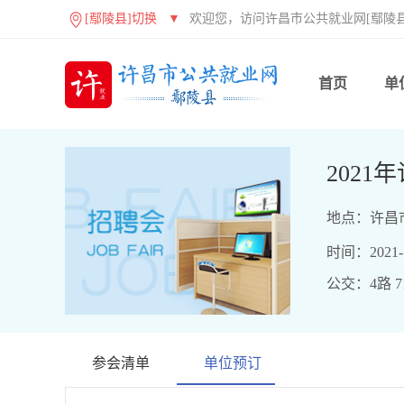
[鄢陵县]切换
▼
欢迎您，访问许昌市公共就业网[鄢陵县
首页
单
202
地点：许昌
时间：2021-10
公交：4路 71
参会清单
单位预订