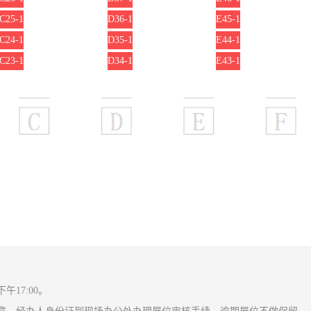
C25-1
D36-1
E45-1
C24-1
D35-1
E44-1
C23-1
D34-1
E43-1
17:00。