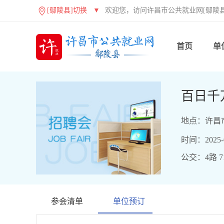
[鄢陵县]切换
▼
欢迎您，访问许昌市公共就业网[鄢陵县
首页
单
百日千
地点：许昌
时间：2025-07
公交：4路 71
参会清单
单位预订