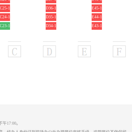
C25-1
D36-1
E45-1
C24-1
D35-1
E44-1
C23-1
D34-1
E43-1
17:00。