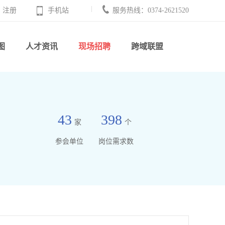
注册
手机站
服务热线：0374-2621520
图
人才资讯
现场招聘
跨域联盟
43
398
家
个
参会单位
岗位需求数