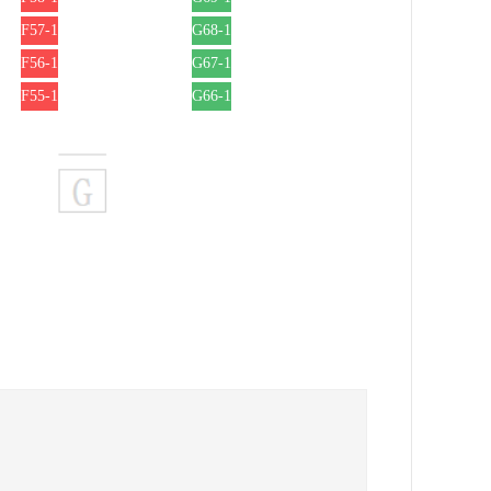
F57-1
G68-1
F56-1
G67-1
F55-1
G66-1