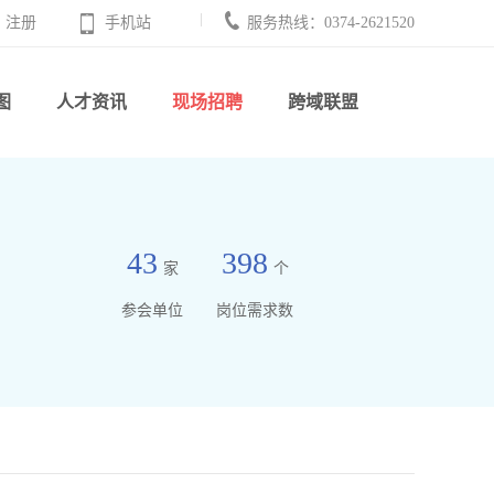
注册
手机站
服务热线：0374-2621520
图
人才资讯
现场招聘
跨域联盟
43
398
家
个
参会单位
岗位需求数