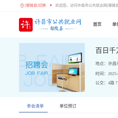
[鄢陵县]切换
▼
欢迎您，访问许昌市公共就业网[鄢陵县
首页
单
百日千
地点：许昌
时间：2025-07
公交：4路 71
参会清单
单位预订