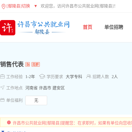
[鄢陵县]切换
▼
欢迎您，访问许昌市公共就业网[鄢陵县]！
首页
单位招聘
销售代表



工作经验
1-2年
学历要求
大学专科
招聘人数
2人

工作地点
河南省 许昌市 建安区

单位福利
无
许昌市公共就业网[鄢陵县]提醒您：在求职时，如果有单位向您