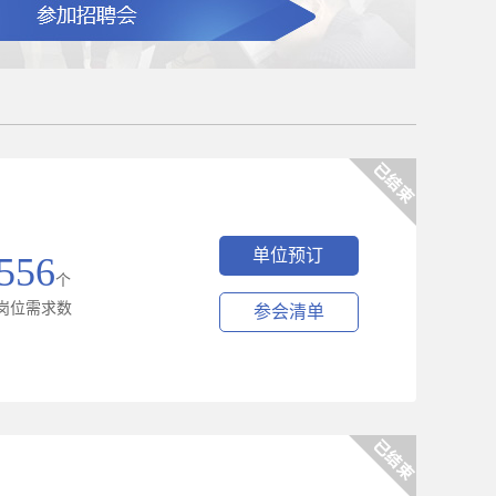
单位预订
556
个
岗位需求数
参会清单