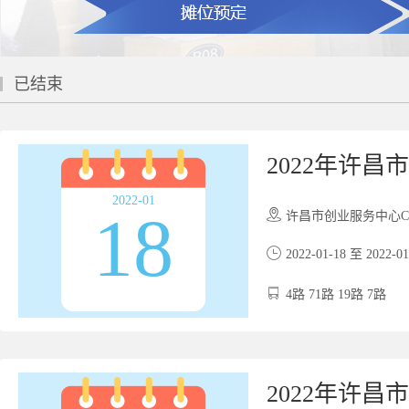
已结束
2022年许昌
2022-01
18
许昌市创业服务中心C
2022-01-18 至 2022-01
4路 71路 19路 7路
2022年许