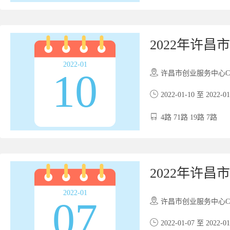
2022年许
2022-01
10
许昌市创业服务中心C楼二层 -
2022-01-10 至 2022-01
4路 71路 19路 7路
2022年许
2022-01
07
许昌市创业服务中心C楼二层 -
2022-01-07 至 2022-01