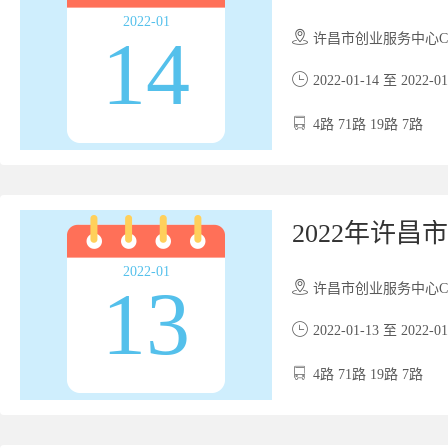
2022-01
14
许昌市创业服务中心C楼二层 -
2022-01-14 至 2022-01
4路 71路 19路 7路
2022年许
2022-01
13
许昌市创业服务中心C楼二层 -
2022-01-13 至 2022-01
4路 71路 19路 7路