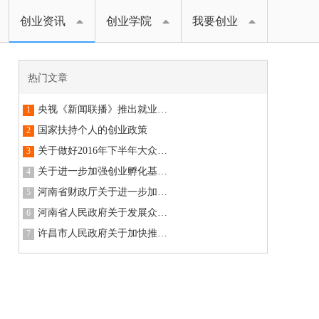
创业资讯
创业学院
我要创业
热门文章
央视《新闻联播》推出就业专题报道：深入推进供给侧结构性改革，新动能打开就业新空间
1
国家扶持个人的创业政策
2
关于做好2016年下半年大众创业扶持项目申报工作的通知
3
关于进一步加强创业孵化基地(园区)建设的通知
4
河南省财政厅关于进一步加大大学生创业扶持力度的通知
5
河南省人民政府关于发展众创空间推进大众创新创业的实施意见
6
许昌市人民政府关于加快推进大众创业万众创新的实施意见
7