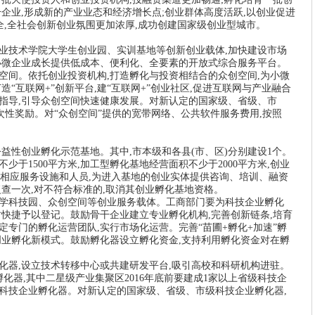
干企业
,
形成新的产业业态和经济增长点
;
创业群体高度活跃
,
以创业促进
全
,
全社会创新创业氛围更加浓厚
,
成功创建国家级创业型城市。
业技术学院大学生创业园、实训基地等创新创业载体
,
加快建设市场
小微企业成长提供低成本、便利化、全要素的开放式综合服务平台。
空间。依托创业投资机构
,
打造孵化与投资相结合的众创空间
,
为小微
打造“互联网
+
”创新平台
,
建“互联网
+
”创业社区
,
促进互联网与产业融合
指导
,
引导众创空间快速健康发展。对新认定的国家级、省级、市
次性奖励。对“众创空间”提供的宽带网络、公共软件服务费用
,
按照
公益性创业孵化示范基地。其中
,
市本级和各县
(
市、区
)
分别建设
1
个。
不少于
1500
平方米
,
加工型孵化基地经营面积不少于
2000
平方米
,
创业
相应服务设施和人员
,
为进入基地的创业实体提供咨询、培训、融资
复查一次
,
对不符合标准的
,
取消其创业孵化基地资格。
学科技园、众创空间等创业服务载体。工商部门要为科技企业孵化
时快捷予以登记。鼓励骨干企业建立专业孵化机构
,
完善创新链条
,
培育
定专门的孵化运营团队
,
实行市场化运营。完善“苗圃
+
孵化
+
加速”孵
创业孵化新模式。鼓励孵化器设立孵化资金
,
支持利用孵化资金对在孵
化器
,
设立技术转移中心或共建研发平台
,
吸引高校和科研机构进驻。
孵化器
,
其中二星级产业集聚区
2016
年底前要建成
1
家以上省级科技企
科技企业孵化器。对新认定的国家级、省级、市级科技企业孵化器
,