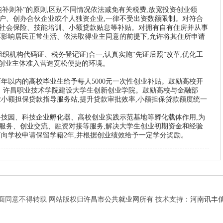
补则补”的原则
,
区别不同情况依法减免有关税费
,
放宽投资创业领
户、创办合伙企业或个人独资企业
,
一律不受出资数额限制。对符合
社会保险、技能培训、小额贷款贴息等补贴。对拥有自有住房并从事
不影响居民正常生活、依法取得业主同意的前提下
,
允许将其住所申请
组织机构代码证、税务登记证
)
合一
,
认真实施“先证后照”改革
,
优化工
创业主体准入营造宽松便捷的环境。
两年以内的高校毕业生给予每人
5000
元一次性创业补贴。鼓励高校开
、许昌职业技术学院建设大学生创新创业学院。鼓励高校与金融部
业小额担保贷款指导服务站
,
提升贷款审批效率
,
小额担保贷款额度统一
科技园、科技企业孵化器、高校创业实践示范基地等孵化载体作用
,
为
服务、创业交流、融资对接等服务
,
解决大学生创业初期资金和经验
可向学校申请保留学籍
2
年
,
并根据创业绩效给予一定学分奖励。
面同意不得转载 网站版权归
许昌市公共就业网
所有 技术支持：
河南讯丰