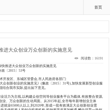
首页
推进大众创业万众创新的实施意见
阅读数：16191
加快推进大众创业万众创新的实施意见
许政〔
2015
〕
53
号
术开发区、东城区管委会
,
市人民政府各部门
:
大众创新创业的实施意见》
(
豫政〔
2015
〕
31
号
),
加快发展新型创业服
现结合我市实际
,
提出如下意见。
创业活力为主线
,
以构建众创空间等创业服务平台为载体
,
有效整合资源
,
创业、万众创新的生动局面。从
2015
年起
,
全市每年新增创业主体
促进就业
65000
人以上
;
到
2020
年
,
形成一批有效满足大众创新创业需
一批天使投资人和创业投资机构
,
投融资渠道更加畅通
;
孵化培育一批创