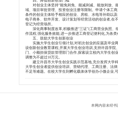
四、降低创新创业门槛
对创业主体坚持“能免则免、能减则减、能放则放、能
域、项目审批管理、投资创业注册等限制。申请个体工商
条件的创业主体给予相应的创业、房租、水电等补助以及
电子商务、软件开发、设计策划等经营活动的创业者
,
在
登记为经营场所。
深化商事制度改革
,
积极推进“三证”
(
工商营业执照、
作流程
,
强化服务效能
,
进一步推进工商登记便利化
,
为各类
五、鼓励大学生创新创业
实施大学生创业引领计划
,
对初次创业的应届及毕业
设创新创业教育课程
,
开展大学生创业培训
,
支持许昌学院
门、小额担保贷款管理部门合作
,
探索设立校内大学生创
调整为不超过
10
万元。
建立许昌市大学生创业实践示范基地
,
充分发挥大学
大学生创业者提供创业培训、营销代理、工商注册、法律
不足等难题。在校大学生到孵化载体休学创办小微企业
,
本网内容未经书