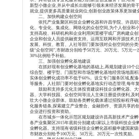
新型小微企业
,
并从中成长出能够引领未来经济发展的骨
就业
,
提供更多高质量就业岗位
;
创新创业政策体系更加健
二、加快构建众创空间
依托产业集聚区科技企业孵化器和许昌学院、许昌职
化、专业化、集成化、网络化的众创空间
,
为个人创业和
支持高校、科研机构和企业利用闲置楼宇或厂房构建众创
企业和创业人员提供融资支持。运用互联网和开源技术
,
发展。科技、教育、人社等部门要加强对众创空间的分类
级“众创空间”
,
市财政分别给予
50
万元、
20
万元、
5
万元一
30%
比例给予补贴。
三、加强创业孵化基地建设
在抓好现有创业孵化基地的基础上
,
再规划建设
10
个
综合型、楼宇型、门面型和市场型孵化基地经营场地面积
实体创业孵化成功率不低于
60%
。设立专门服务区域
,
配备
等服务。人社部门要对创业孵化基地实行动态管理
,
每年
鼓励和支持多元化主体投资建设科技企业孵化器、大
器、大学科技园、众创空间等法人主体注册提供便利
,
及
壮大小微企业群体。鼓励各类孵化载体通过招投标程序确
化服务链条
,
探索建立产业整合、金融协作、资源共享的
企业进行投资和资助。
在市城乡一体化示范区规划建设许昌高新技术产业孵
各产业集聚区
2015
年底前分别建成
1
家以上市级科技企业
业孵化器。支持现有省级科技企业孵化器积极申建国家级
市财政分别给予
100
万元、
50
万元、
20
万元一次性奖励。