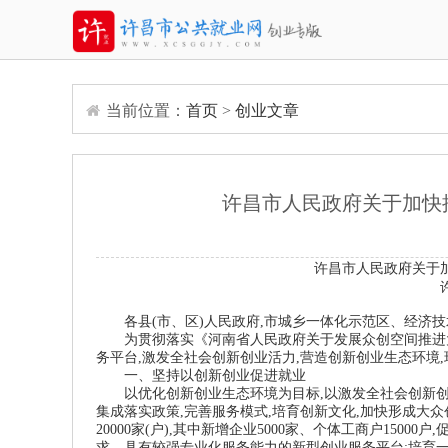
当前位置：
首页
>
创业文章
许昌市人民政府关于加快
许昌市人民政府关于
各县
(
市、区
)
人民政府
,
市城乡一体化示范区、经济技
为贯彻落实《河南省人民政府关于发展众创空间推进
务平台
,
激发全社会创新创业活力
,
营造创新创业生态环境
,
一、坚持以创新创业促进就业
以优化创新创业生态环境为目标
,
以激发全社会创新
集成落实政策
,
完善服务模式
,
培育创新文化
,
加快形成大众
20000
家
(
户
),
其中新增企业
5000
家、个体工商户
15000
户
,
求、具有较强专业化服务能力的新型创业服务平台
;
培育