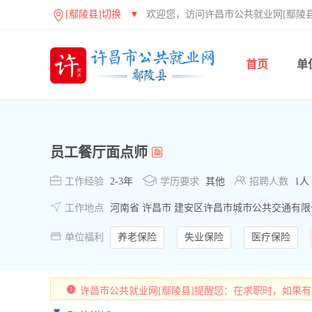
[鄢陵县]切换
▼
欢迎您，访问许昌市公共就业网[鄢陵县
首页
单
员工餐厅面点师



工作经验
2-3年
学历要求
其他
招聘人数
1人

工作地点
河南省 许昌市 建安区许昌市城市公共交通有限

单位福利
养老保险
失业保险
医疗保险
许昌市公共就业网[鄢陵县]提醒您：在求职时，如果