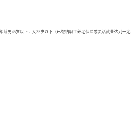
龄男45岁以下，女35岁以下（已缴纳职工养老保险或灵活就业达到一定